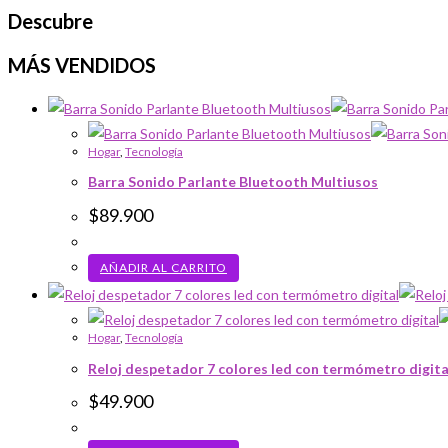
Descubre
MÁS VENDIDOS
Hogar
,
Tecnología
Barra Sonido Parlante Bluetooth Multiusos
$
89.900
AÑADIR AL CARRITO
Hogar
,
Tecnología
Reloj despetador 7 colores led con termómetro digita
$
49.900