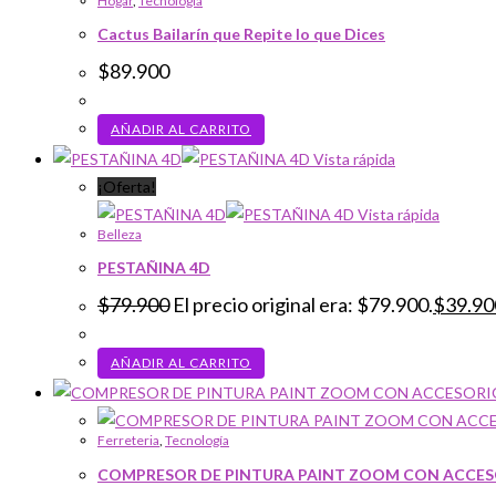
Hogar
,
Tecnología
Cactus Bailarín que Repite lo que Dices
$
89.900
AÑADIR AL CARRITO
Vista rápida
¡Oferta!
Vista rápida
Belleza
PESTAÑINA 4D
$
79.900
El precio original era: $79.900.
$
39.90
AÑADIR AL CARRITO
Ferreteria
,
Tecnología
COMPRESOR DE PINTURA PAINT ZOOM CON ACCES