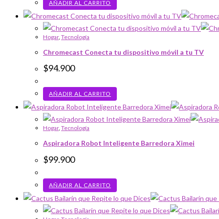
AÑADIR AL CARRITO
Hogar
,
Tecnología
Chromecast Conecta tu dispositivo móvil a tu TV
$
94.900
AÑADIR AL CARRITO
Hogar
,
Tecnología
Aspiradora Robot Inteligente Barredora Ximei
$
99.900
AÑADIR AL CARRITO